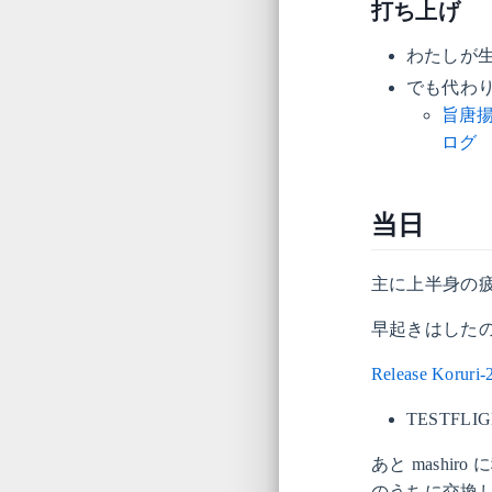
打ち上げ
わたしが
でも代わ
旨唐揚
ログ
当日
主に上半身の
早起きはしたの
Release Koruri-
TESTF
あと mashi
のうちに交換