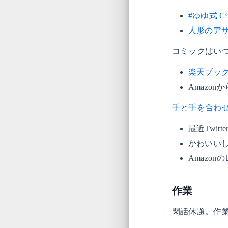
#ゆゆ式 C
人形のアサ [
コミックはいつも
楽天ブックス
Amazo
手と手を合わせて
最近Twi
かわいい
Amazo
作業
閑話休題。作