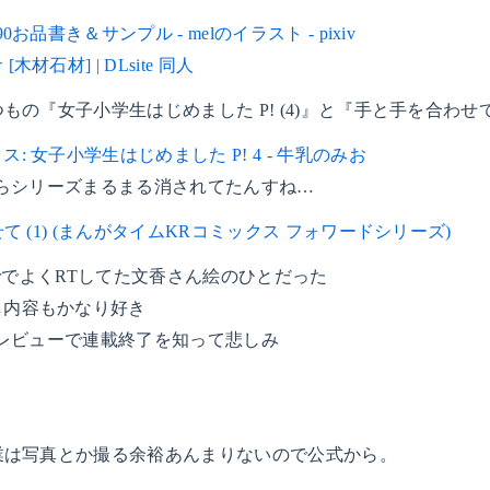
90お品書き＆サンプル - melのイラスト - pixiv
木材石材] | DLsite 同人
の『女子小学生はじめました P! (4)』と『手と手を合わせて 
: 女子小学生はじめました P! 4 - 牛乳のみお
nからシリーズまるまる消されてたんすね…
 (1) (まんがタイムKRコミックス フォワードシリーズ)
tterでよくRTしてた文香さん絵のひとだった
し内容もかなり好き
nのレビューで連載終了を知って悲しみ
業は写真とか撮る余裕あんまりないので公式から。