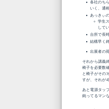
各社のちら
いく、通
あっきぃ
学生
して
台所で長
結構早く
出展者の
それから講義
椅子を必要数
と椅子がその
すが、それが
あと電源タッ
鈍ってるマン