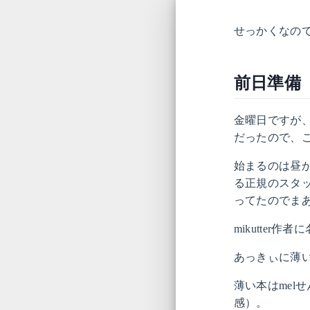
せっかくなの
前日準備
金曜日ですが
だったので、
始まるのは昼
る正規のスタ
ってたのでま
mikutte
あっきぃに薄
薄い本はmel
感）。