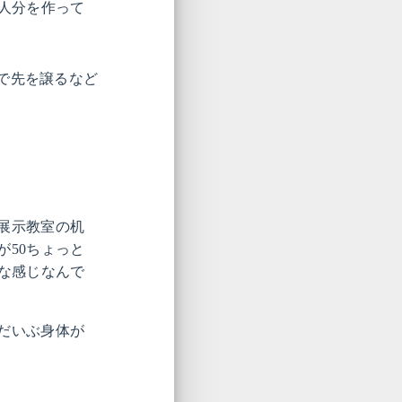
1人分を作って
で先を譲るなど
展示教室の机
50ちょっと
な感じなんで
だいぶ身体が
。