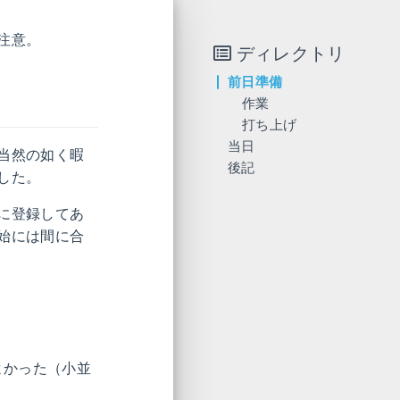
注意。
ディレクトリ
前日準備
作業
打ち上げ
当日
当然の如く暇
後記
OSCといえばシールですよね
した。
展示
アイコンの話
セミナー
Koruriシールをもらった人たちへ
プラレール半加算器 (1日目～2日目11:00)
に登録してあ
LT大会
今後
mikutter会議2016 (2日目)
始には間に合
「大人の事情が自販機に超自然現象を起こした その2」ひろくん（個人）
「エンジニア100人に聞きました──OSC2016 Tokyo/Fall編」風穴 江（「tech＠サイボウズ式」編集部）
「openSUSE.Asia Summit 2017 を日本で！」武山 文信（日本openSUSEユーザ会）
「スライド、作ってみませんか？」whywaita（個人）
「東京に引越ししました！」山下 康成（個人）
「アセンブラ漢文」坂井弘亮（KOZOSプロジェクト）
よかった（小並