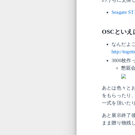
Seagate 
OSCとい
なんだよこ
http://toget
3000枚
懇親会
あとは色々と
をもらったり、
一式を頂いた
あと展示終了後
まま贈り物残