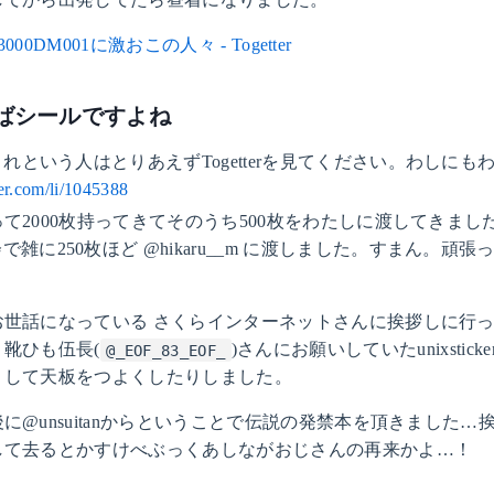
ST3000DM001に激おこの人々 - Togetter
えばシールですよね
れという人はとりあえずTogetterを見てください。わしにも
ter.com/li/1045388
作って2000枚持ってきてそのうち500枚をわたしに渡してきまし
で雑に250枚ほど @hikaru__m に渡しました。すまん。頑張
お世話になっている さくらインターネットさんに挨拶しに行
靴ひも伍長(
)さんにお願いしていたunixstick
@_EOF_83_EOF_
りして天板をつよくしたりしました。
に@unsuitanからということで伝説の発禁本を頂きました…
して去るとかすけべぶっくあしながおじさんの再来かよ…！