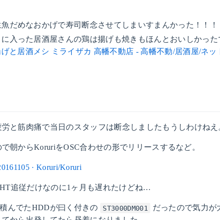
生魚だめなおかげで寿司断念させてしまいすまんかった！！！
りに入った居酒屋さんの鶏は揚げも焼きもほんとおいしかった
げと居酒メシ ミライザカ 高幡不動店 - 高幡不動/居酒屋/ネット
疲労と筋肉痛で当日のスタッフは断念しましたもうしわけねえ
で朝からKoruriをOSC合わせの形でリリースするなど。
20161105 · Koruri/Koruri
LIGHT追従だけなのに1ヶ月も遅れたけどね…
ro に積んでたHDDが曰く付きの
だったので気力が
ST3000DM001
してから出発してたら昼着になりました。