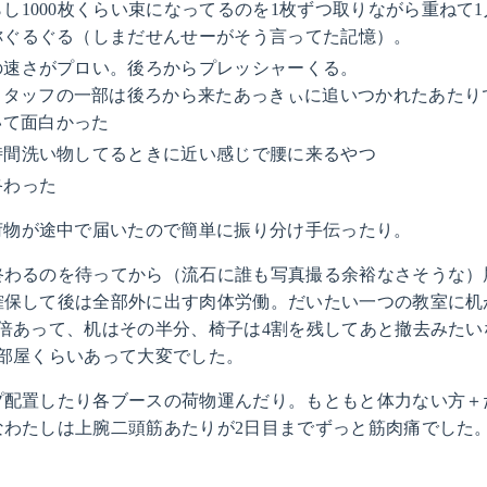
し1000枚くらい束になってるのを1枚ずつ取りながら重ねて
称ぐるぐる（しまだせんせーがそう言ってた記憶）。
の速さがプロい。後ろからプレッシャーくる。
スタッフの一部は後ろから来たあっきぃに追いつかれたあたり
いて面白かった
時間洗い物してるときに近い感じで腰に来るやつ
終わった
荷物が途中で届いたので簡単に振り分け手伝ったり。
終わるのを待ってから（流石に誰も写真撮る余裕なさそうな）
確保して後は全部外に出す肉体労働。だいたい一つの教室に机が
3倍あって、机はその半分、椅子は4割を残してあと撤去みたい
4部屋くらいあって大変でした。
プ配置したり各ブースの荷物運んだり。もともと体力ない方＋
なわたしは上腕二頭筋あたりが2日目までずっと筋肉痛でした