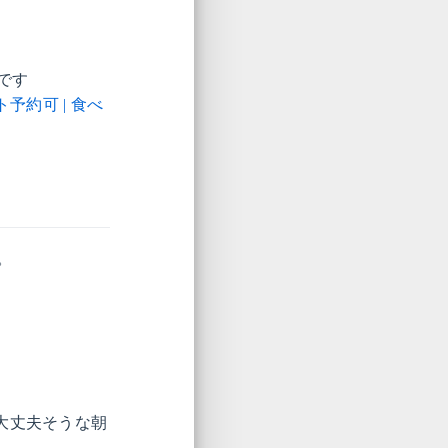
です
予約可 | 食べ
。
大丈夫そうな朝