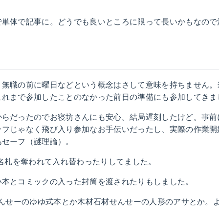
で単体で記事に。どうでも良いところに限って長いかもなので
、無職の前に曜日などという概念はさして意味を持ちません。
これまで参加したことのなかった前日の準備にも参加してきま
からだったのでお寝坊さんにも安心。結局遅刻したけど。事前
ッフじゃなく飛び入り参加なお手伝いだったし、実際の作業開
あセーフ（謎理論）。
r作者に名札を奪われて入れ替わったりしてました。
い本とコミックの入った封筒を渡されたりもしました。
せんせーのゆゆ式本とか木材石材せんせーの人形のアサとか。